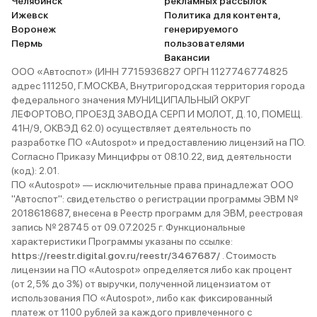
Челябинск
рекламных рассылок
Ижевск
Политика для контента,
Воронеж
генерируемого
Пермь
пользователями
Вакансии
ООО «Автоспот» (ИНН 7715936827 ОРГН 1127746774825
адрес 111250, Г.МОСКВА, Внутригородская территория города
федерального значения МУНИЦИПАЛЬНЫЙ ОКРУГ
ЛЕФОРТОВО, ПРОЕЗД ЗАВОДА СЕРП И МОЛОТ, Д. 10, ПОМЕЩ.
41Н/9, ОКВЭД 62.0) осуществляет деятельность по
разработке ПО «Autospot» и предоставлению лицензий на ПО.
Согласно Приказу Минцифры от 08.10.22, вид деятельности
(код): 2.01.
ПО «Autospot» — исключительные права принадлежат ООО
"Автоспот": свидетельство о регистрации программы ЭВМ №
2018618687, внесена в Реестр программ для ЭВМ, реестровая
запись № 28745 от 09.07.2025 г. Функциональные
характеристики Программы указаны по ссылке:
https://reestr.digital.gov.ru/reestr/3467687/
. Стоимость
лицензии на ПО «Autospot» определяется либо как процент
(от 2,5% до 3%) от выручки, полученной лицензиатом от
использования ПО «Autospot», либо как фиксированный
платеж от 1100 рублей за каждого привлеченного с